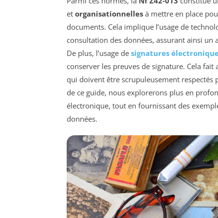
Parmi ces normes, la
Nf Z42-013
constitue u
et
organisationnelles
à mettre en place pour 
documents. Cela implique l’usage de technolog
consultation des données, assurant ainsi un a
De plus, l’usage de
signatures électroniqu
conserver les preuves de signature. Cela fait 
qui doivent être scrupuleusement respectés p
de ce guide, nous explorerons plus en profonde
électronique, tout en fournissant des exempl
données.