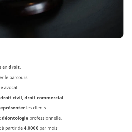
s en
droit
.
r le parcours.
e avocat.
,
droit civil
,
droit commercial
.
représenter
les clients.
t
déontologie
professionnelle.
t à partir de
4.000€
par mois.