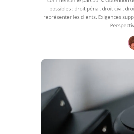
commencer le parcours. Obtention d
possibles : droit pénal, droit civil, dr
représenter les clients. Exigences supp
Perspective