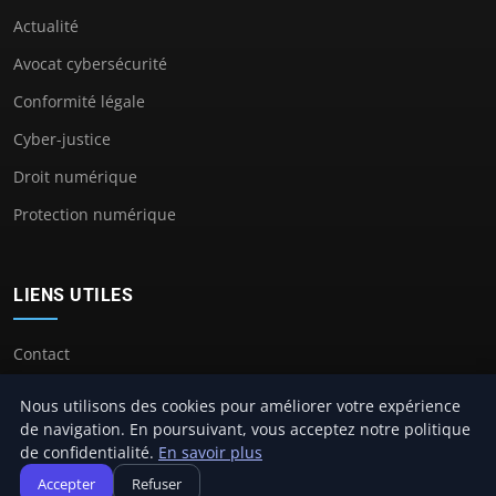
Actualité
Avocat cybersécurité
Conformité légale
Cyber-justice
Droit numérique
Protection numérique
LIENS UTILES
Contact
Nous utilisons des cookies pour améliorer votre expérience
de navigation. En poursuivant, vous acceptez notre politique
de confidentialité.
En savoir plus
© 2026 Avocat Cybersecurité. Tous droits réservés.
Accepter
Refuser
À propos
Mentions légales
Confidentialité
Plan du site