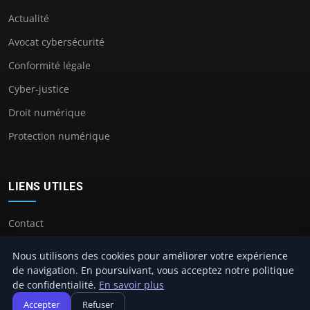
Actualité
Avocat cybersécurité
Conformité légale
Cyber-justice
Droit numérique
Protection numérique
LIENS UTILES
Contact
Nous utilisons des cookies pour améliorer votre expérience
de navigation. En poursuivant, vous acceptez notre politique
de confidentialité.
En savoir plus
© 2026 Avocat Cybersecurité. Tous droits réservés.
Accepter
Refuser
À propos
Mentions légales
Confidentialité
Plan du site